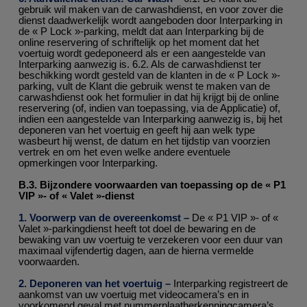
gebruik wil maken van de carwashdienst, en voor zover die
dienst daadwerkelijk wordt aangeboden door Interparking in
de « P Lock »-parking, meldt dat aan Interparking bij de
online reservering of schriftelijk op het moment dat het
voertuig wordt gedeponeerd als er een aangestelde van
Interparking aanwezig is. 6.2. Als de carwashdienst ter
beschikking wordt gesteld van de klanten in de « P Lock »-
parking, vult de Klant die gebruik wenst te maken van de
carwashdienst ook het formulier in dat hij krijgt bij de online
reservering (of, indien van toepassing, via de Applicatie) of,
indien een aangestelde van Interparking aanwezig is, bij het
deponeren van het voertuig en geeft hij aan welk type
wasbeurt hij wenst, de datum en het tijdstip van voorzien
vertrek en om het even welke andere eventuele
opmerkingen voor Interparking.
B.3. Bijzondere voorwaarden van toepassing op de « P1
VIP »- of « Valet »-dienst
1. Voorwerp van de overeenkomst –
De « P1 VIP »- of «
Valet »-parkingdienst heeft tot doel de bewaring en de
bewaking van uw voertuig te verzekeren voor een duur van
maximaal vijfendertig dagen, aan de hierna vermelde
voorwaarden.
2. Deponeren van het voertuig –
Interparking registreert de
aankomst van uw voertuig met videocamera’s en in
voorkomend geval met nummerplaatherkenningcamera’s.