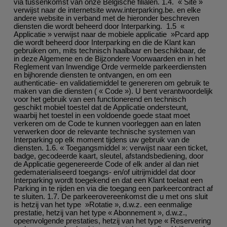
via tussenkomst van onze Belgische filialen. 1.4. « Site »
verwijst naar de internetsite www.interparking.be. en elke
andere website in verband met de hieronder beschreven
diensten die wordt beheerd door Interparking. 1.5 «
Applicatie » verwijst naar de mobiele applicatie »Pcard app
die wordt beheerd door Interparking en die de Klant kan
gebruiken om, mits technisch haalbaar en beschikbaar, de
in deze Algemene en de Bijzondere Voorwaarden en in het
Reglement van Inwendige Orde vermelde parkeerdiensten
en bijhorende diensten te ontvangen, en om een
authenticatie- en validatiemiddel te genereren om gebruik te
maken van die diensten ( « Code »). U bent verantwoordelijk
voor het gebruik van een functionerend en technisch
geschikt mobiel toestel dat de Applicatie ondersteunt,
waarbij het toestel in een voldoende goede staat moet
verkeren om de Code te kunnen voorleggen aan en laten
verwerken door de relevante technische systemen van
Interparking op elk moment tijdens uw gebruik van de
diensten. 1.6. « Toegangsmiddel »: verwijst naar een ticket,
badge, gecodeerde kaart, sleutel, afstandsbediening, door
de Applicatie gegenereerde Code of elk ander al dan niet
gedematerialiseerd toegangs- en/of uitrijmiddel dat door
Interparking wordt toegekend en dat een Klant toelaat een
Parking in te rijden en via die toegang een parkeercontract af
te sluiten. 1.7. De parkeerovereenkomst die u met ons sluit
is hetzij van het type »Rotatie », d.w.z. een eenmalige
prestatie, hetzij van het type « Abonnement », d.w.z.,
opeenvolgende prestaties, hetzij van het type « Reservering