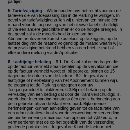
partijen.
5. Tariefwijziging –
Wij behouden ons het recht voor om de
tarieven die van toepassing zijn in de Parking te wijzigen. In
geval van tariefwijziging zullen wij u hiervan ten minste één
maand vóór de toepassing van het nieuwe tarief schriftelijk
of via een andere geschikte manier op de hoogte brengen. In
dat geval zal u de mogelijkheid krijgen om het
Abonnementovereenkomst kosteloos op te zeggen, op de
laatste dag van de maand volgend op de maand waarin wij u
de prijswijziging betekend hebben via een brief, e-mail of
elke andere melding via de Applicatie.
6. Laattijdige betaling –
6.1. De Klant zal de bedragen die
op de factuur vermeld staan betalen op de vervaldatum die
op de factuur vermeld wordt of, bij gebreke, binnen de 15
dagen na de datum van de factuur . 6.2. In geval van
laattijdige of niet-betaling van het Abonnement kunnen wij u
de toegang tot de Parking ontzeggen door uw
Toegangsmiddel te blokkeren. 6.3.Bij niet-betaling op de
vervaldag van een bedrag dat door de Klant verschuldigd is,
wordt door Interparking minstens één gratis herinnering aan
de in gebreke blijvende Klant verstuurd. Bijkomende
herinneringen kunnen aanleiding geven tot de facturatie van
een administratieve kost voor de verwerking en verzending
die per herinnering maximaal kan oplopen tot 7,50 euro, te
vermeerderen met de op het ogenblik van de verzending
geldende portokosten. In geval de Klant de factuur niet