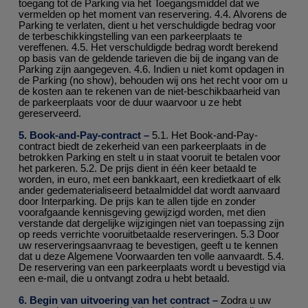
toegang tot de Parking via het Toegangsmiddel dat we
vermelden op het moment van reservering. 4.4. Alvorens de
Parking te verlaten, dient u het verschuldigde bedrag voor
de terbeschikkingstelling van een parkeerplaats te
vereffenen. 4.5. Het verschuldigde bedrag wordt berekend
op basis van de geldende tarieven die bij de ingang van de
Parking zijn aangegeven. 4.6. Indien u niet komt opdagen in
de Parking (no show), behouden wij ons het recht voor om u
de kosten aan te rekenen van de niet-beschikbaarheid van
de parkeerplaats voor de duur waarvoor u ze hebt
gereserveerd.
5. Book-and-Pay-contract –
5.1. Het Book-and-Pay-
contract biedt de zekerheid van een parkeerplaats in de
betrokken Parking en stelt u in staat vooruit te betalen voor
het parkeren. 5.2. De prijs dient in één keer betaald te
worden, in euro, met een bankkaart, een kredietkaart of elk
ander gedematerialiseerd betaalmiddel dat wordt aanvaard
door Interparking. De prijs kan te allen tijde en zonder
voorafgaande kennisgeving gewijzigd worden, met dien
verstande dat dergelijke wijzigingen niet van toepassing zijn
op reeds verrichte vooruitbetaalde reserveringen. 5.3 Door
uw reserveringsaanvraag te bevestigen, geeft u te kennen
dat u deze Algemene Voorwaarden ten volle aanvaardt. 5.4.
De reservering van een parkeerplaats wordt u bevestigd via
een e-mail, die u ontvangt zodra u hebt betaald.
6. Begin van uitvoering van het contract –
Zodra u uw