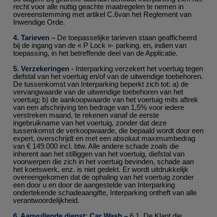
recht voor alle nuttig geachte maatregelen te nemen in
overeenstemming met artikel C.6van het Reglement van
Inwendige Orde.
4. Tarieven –
De toepasselijke tarieven staan geafficheerd
bij de ingang van de « P Lock »- parking, en, indien van
toepassing, in het betreffende deel van de Applicatie.
5. Verzekeringen -
Interparking verzekert het voertuig tegen
diefstal van het voertuig en/of van de uitwendige toebehoren.
De tussenkomst van Interparking beperkt zich tot: a) de
vervangwaarde van de uitwendige toebehoren van het
voertuig; b) de aankoopwaarde van het voertuig mits aftrek
van een afschrijving ten bedrage van 1,5% voor iedere
verstreken maand, te rekenen vanaf de eerste
ingebruikname van het voertuig, zonder dat deze
tussenkomst de verkoopwaarde, die bepaald wordt door een
expert, overschrijdt en met een absoluut maximumbedrag
van € 149.000 incl. btw. Alle andere schade zoals die
inherent aan het stilliggen van het voertuig, diefstal van
voorwerpen die zich in het voertuig bevinden, schade aan
het koetswerk, enz. is niet gedekt. Er wordt uitdrukkelijk
overeengekomen dat de ophaling van het voertuig zonder
een door u en door de aangestelde van Interparking
ondertekende schadeaangifte, Interparking ontheft van alle
verantwoordelijkheid.
6. Aanvullende dienst: Car Wash –
6.1. De Klant die