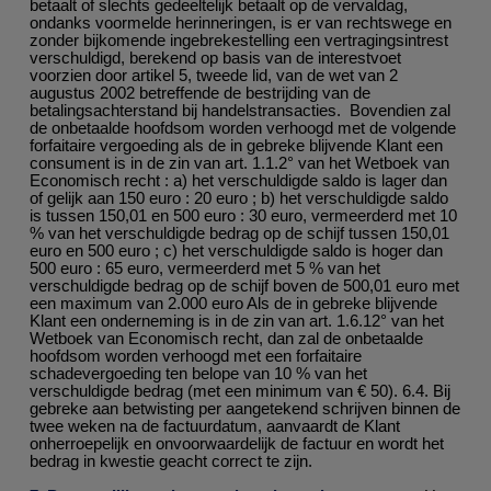
betaalt of slechts gedeeltelijk betaalt op de vervaldag,
ondanks voormelde herinneringen, is er van rechtswege en
zonder bijkomende ingebrekestelling een vertragingsintrest
verschuldigd, berekend op basis van de interestvoet
voorzien door artikel 5, tweede lid, van de wet van 2
augustus 2002 betreffende de bestrijding van de
betalingsachterstand bij handelstransacties. Bovendien zal
de onbetaalde hoofdsom worden verhoogd met de volgende
forfaitaire vergoeding als de in gebreke blijvende Klant een
consument is in de zin van art. 1.1.2° van het Wetboek van
Economisch recht : a) het verschuldigde saldo is lager dan
of gelijk aan 150 euro : 20 euro ; b) het verschuldigde saldo
is tussen 150,01 en 500 euro : 30 euro, vermeerderd met 10
% van het verschuldigde bedrag op de schijf tussen 150,01
euro en 500 euro ; c) het verschuldigde saldo is hoger dan
500 euro : 65 euro, vermeerderd met 5 % van het
verschuldigde bedrag op de schijf boven de 500,01 euro met
een maximum van 2.000 euro Als de in gebreke blijvende
Klant een onderneming is in de zin van art. 1.6.12° van het
Wetboek van Economisch recht, dan zal de onbetaalde
hoofdsom worden verhoogd met een forfaitaire
schadevergoeding ten belope van 10 % van het
verschuldigde bedrag (met een minimum van € 50). 6.4. Bij
gebreke aan betwisting per aangetekend schrijven binnen de
twee weken na de factuurdatum, aanvaardt de Klant
onherroepelijk en onvoorwaardelijk de factuur en wordt het
bedrag in kwestie geacht correct te zijn.