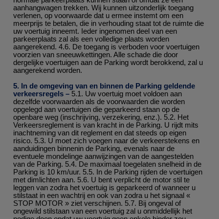
aanhangwagen trekken. Wij kunnen uitzonderlijk toegang
verlenen, op voorwaarde dat u ermee instemt om een
meerprijs te betalen, die in verhouding staat tot de ruimte die
uw voertuig inneemt. Ieder ingenomen deel van een
parkeerplaats zal als een volledige plaats worden
aangerekend. 4.6. De toegang is verboden voor voertuigen
voorzien van sneeuwkettingen. Alle schade die door
dergelijke voertuigen aan de Parking wordt berokkend, zal u
aangerekend worden.
5. In de omgeving van en binnen de Parking geldende
verkeersregels –
5.1. Uw voertuig moet voldoen aan
dezelfde voorwaarden als de voorwaarden die worden
opgelegd aan voertuigen die geparkeerd staan op de
openbare weg (inschrijving, verzekering, enz.). 5.2. Het
Verkeersreglement is van kracht in de Parking. U rijdt mits
inachtneming van dit reglement en dat steeds op eigen
risico. 5.3. U moet zich voegen naar de verkeerstekens en
aanduidingen binnenin de Parking, evenals naar de
eventuele mondelinge aanwijzingen van de aangestelden
van de Parking. 5.4. De maximaal toegelaten snelheid in de
Parking is 10 km/uur. 5.5. In de Parking rijden de voertuigen
met dimlichten aan. 5.6. U bent verplicht de motor stil te
leggen van zodra het voertuig is geparkeerd of wanneer u
stilstaat in een wachtrij en ook van zodra u het signaal «
STOP MOTOR » ziet verschijnen. 5.7. Bij ongeval of
ongewild stilstaan van een voertuig zal u onmiddellijk het
nodige doen opdat uw voertuig geen enkele hinder zou