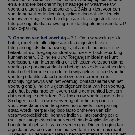
en alle andere beschermingsmaatregelen waarmee uw
voertuig uitgerust is te gebruiken. 2.3 Als u kiest voor een
van de aanvullende diensten, gelieve dan ook de sleutels
van uw voertuig te overhandigen aan de aangestelde van
Interparking als die aanwezig is in de dispatching van de « P
Lock »-parking.
3. Ophalen van het voertuig –
3.1. Om uw voertuig op te
halen, moet u te allen tijde aan de aangestelde van
Interparking, als die aanwezig is, of aan de automatische
betaalzuil, uw Toegangsmiddel voor de « P Lock »-parking
kunnen tonen. 3.2 Indien u uw Toegangsmiddel niet kunt
voorleggen, kan Interparking er zich tegen verzetten dat het
voertuig de parking verlaat en het op uw kosten vasthouden
totdat u het formele eigendomsbewijs geleverd heeft van het
voertuig (identiteitskaart moet overeenstemmen met
inschrijvingsbewijs van het voertuig, contactsleutel van het
voertuig enz.). Indien u geen eigenaar bent van het voertuig,
zal u het bewijs moeten leveren dat u gemachtigd bent om
dat voertuig te gebruiken. 3.3. Indien uw voertuig meer dan
35 dagen na de in uw reservering of bij het deponeren
voorziene datum van terugkeer nog steeds in de parking
staat, wordt Interparking ipso facto ontheven van zijn
verantwoordelijkheid, behalve indien u Interparking per e-
mail, per aangetekend schrijven of via de Applicatie op de
hoogte hebt gebracht van de verlenging. Die verlenging kan
afgesloten worden voor een nieuwe termijn van maximaal
30 dagen. Bij gebreke daaraan behoudt Interparking zich het