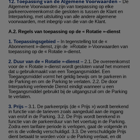
12. Toepassing van de Algemene Voorwaarden
–
De
Algemene Voorwaarden zijn van toepassing op elke
parkeerovereenkomst die gesloten is tussen de Klant en
Interparking, met uitsluiting van alle andere algemene
voorwaarden, met inbegrip van die van de Klant.
A.2. Regels van toepassing op de « Rotatie »-dienst
1. Toepassingsgebied –
In tegenstelling tot de «
Abonnement »-dienst, zijn de »Rotatie »-Voorwaarden van
toepassing op de « Rotatie »-dienst.
2. Duur van de « Rotatie »-dienst –
2.1. De overeenkomst
voor de « Rotatie »-dienst wordt gesloten vanaf het moment
dat u gebruikmaakt van een Toegangsmiddel. Een
Toegangsmiddel vormt het geldig bewijs om te parkeren in
de Parking en om de Parking te verlaten. 2.2. De door
Interparking verleende Dienst eindigt wanneer u een
Toegangsmiddel gebruikt bij de uitgangszuil om de Parking
te verlaten.
3. Prijs –
3.1. De parkeerprijs (de « Prijs ») wordt berekend
in functie van de tarieven zoals aangeduid aan de ingang
van en/of in de Parking. 3.2. De Prijs wordt berekend in
functie van de parkeerduur van het voertuig in de Parking.
Zodra een tarifaire periode is verlopen, gaat de volgende in
en is die volledig verschuldigd. 3.3. De verschuldigde Prijs
dient betaald te worden vóór u de Parking verlaat, en dit