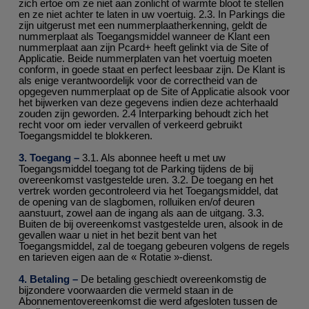
zich ertoe om ze niet aan zonlicht of warmte bloot te stellen
en ze niet achter te laten in uw voertuig. 2.3. In Parkings die
zijn uitgerust met een nummerplaatherkenning, geldt de
nummerplaat als Toegangsmiddel wanneer de Klant een
nummerplaat aan zijn Pcard+ heeft gelinkt via de Site of
Applicatie. Beide nummerplaten van het voertuig moeten
conform, in goede staat en perfect leesbaar zijn. De Klant is
als enige verantwoordelijk voor de correctheid van de
opgegeven nummerplaat op de Site of Applicatie alsook voor
het bijwerken van deze gegevens indien deze achterhaald
zouden zijn geworden. 2.4 Interparking behoudt zich het
recht voor om ieder vervallen of verkeerd gebruikt
Toegangsmiddel te blokkeren.
3. Toegang –
3.1. Als abonnee heeft u met uw
Toegangsmiddel toegang tot de Parking tijdens de bij
overeenkomst vastgestelde uren. 3.2. De toegang en het
vertrek worden gecontroleerd via het Toegangsmiddel, dat
de opening van de slagbomen, rolluiken en/of deuren
aanstuurt, zowel aan de ingang als aan de uitgang. 3.3.
Buiten de bij overeenkomst vastgestelde uren, alsook in de
gevallen waar u niet in het bezit bent van het
Toegangsmiddel, zal de toegang gebeuren volgens de regels
en tarieven eigen aan de « Rotatie »-dienst.
4. Betaling –
De betaling geschiedt overeenkomstig de
bijzondere voorwaarden die vermeld staan in de
Abonnementovereenkomst die werd afgesloten tussen de