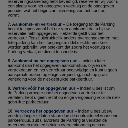
reserveringsaanvraag hebt bevestigd, reserveren wij voor u
een plaats voor het opgegeven voertuig en de opgegeven
periode, wat het begin van uitvoering van het contract
vormt.
7. Aankomst- en vertrekuur –
De toegang tot de Parking
begint te lopen vanaf het uur van aankomst dat u bij uw
reservatie hebt opgegeven. Hetzelfde geldt voor het
vertrekuur. Tenzij uitdrukkelijk anders overeengekomen met
Interparking kan het Toegangsmiddel slechts één keer
worden gebruikt, wat betekent dat zodra het voertuig de
Parking verlaat, de dienst ten einde is.
8. Aankomst na het opgegeven uur –
Indien u later
aankomt dan het opgegeven aankomstuur, blijven de
vertrekdatum en het vertrekuur ongewijzigd en kunt u geen
aanspraak maken op enige vergoeding, noch op gratis
verlenging voor de niet-gebruikte parkeerduur.
9. Vertrek vóór het opgegeven uur –
Indien u beslist om
de Parking vroeger dan het opgegeven vertrekuur te
verlaten, hebt u geen recht op enige vergoeding voor de niet-
gebruikte parkeerduur.
10. Vertrek na het opgegeven uur –
Indien u besluit uw
voertuig langer te laten staan dan de contractueel voorziene
parkeerduur, zult u alvorens de Parking te verlaten de
meerkosten moeten betalen overeenkomstig de in de