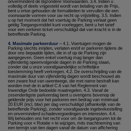
onverminderd de Bijzondere Voorwaarden. 3.4. Indien u
volledig of deels vrijgesteld wordt van betaling van de Prijs,
bent u ertoe gehouden de formaliteiten te vervullen die een
voorwaarde vormen voor uw recht op vrijstelling. 3.5. Indien
u op het moment dat het voertuig de Parking verlaat geen
geldig Toegangsmiddel kunt voorleggen, bent u het tarief
voor een verloren ticket verschuldigd dat van kracht is in de
betreffende Parking.
4. Maximale parkeerduur –
4.1. Voertuigen mogen de
Parking slechts inrijden, verlaten en/of er parkeren tijdens de
door ons bepaalde tijden, die in of op de Parking zijn
aangegeven. Geen enkel voertuig mag langer dan
vijfendertig opeenvolgende dagen in de Parking staan,
zonder dat u onze voorafgaandelijke schriftelijke
toestemming heeft verkregen. 4.2. De overschrijding van de
maximale duur van vijfendertig dagen wordt beschouwd als
een zware fout van uwentwege, die met name bestraft kan
worden met de in artikel C.6 van het Reglement van
Inwendige Orde bedoelde maatregelen. 4.3. Vanaf de
zesendertigste parkeerdag bent u overigens bovenop de
geldende prijs voor het parkeren een bedrag van minimaal
20 EUR (incl. btw) per dag verschuldigd (afhankelijk van de
betreffende Parking), zonder voorafgaande ingebrekestelling
en onverminderd schadevergoedingen en interesten. 4.4.
Wij behouden ons het recht voor om de toegangsuren tot de
Parking voor « Rotatie » te wijzigen, mits inachtneming van
een termijn van tien dagen vanaf de datum van affichering