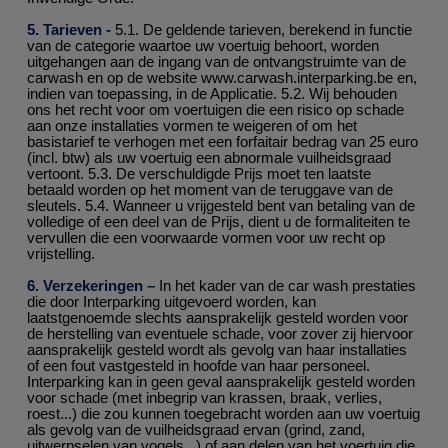
5. Tarieven -
5.1. De geldende tarieven, berekend in functie
van de categorie waartoe uw voertuig behoort, worden
uitgehangen aan de ingang van de ontvangstruimte van de
carwash en op de website www.carwash.interparking.be en,
indien van toepassing, in de Applicatie. 5.2. Wij behouden
ons het recht voor om voertuigen die een risico op schade
aan onze installaties vormen te weigeren of om het
basistarief te verhogen met een forfaitair bedrag van 25 euro
(incl. btw) als uw voertuig een abnormale vuilheidsgraad
vertoont. 5.3. De verschuldigde Prijs moet ten laatste
betaald worden op het moment van de teruggave van de
sleutels. 5.4. Wanneer u vrijgesteld bent van betaling van de
volledige of een deel van de Prijs, dient u de formaliteiten te
vervullen die een voorwaarde vormen voor uw recht op
vrijstelling.
6. Verzekeringen –
In het kader van de car wash prestaties
die door Interparking uitgevoerd worden, kan
laatstgenoemde slechts aansprakelijk gesteld worden voor
de herstelling van eventuele schade, voor zover zij hiervoor
aansprakelijk gesteld wordt als gevolg van haar installaties
of een fout vastgesteld in hoofde van haar personeel.
Interparking kan in geen geval aansprakelijk gesteld worden
voor schade (met inbegrip van krassen, braak, verlies,
roest...) die zou kunnen toegebracht worden aan uw voertuig
als gevolg van de vuilheidsgraad ervan (grind, zand,
uitwerpselen van vogels...) of aan delen van het voertuig die