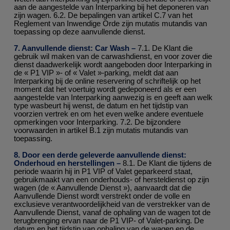
aan de aangestelde van Interparking bij het deponeren van
zijn wagen. 6.2. De bepalingen van artikel C.7 van het
Reglement van Inwendige Orde zijn mutatis mutandis van
toepassing op deze aanvullende dienst.
7. Aanvullende dienst: Car Wash –
7.1. De Klant die
gebruik wil maken van de carwashdienst, en voor zover die
dienst daadwerkelijk wordt aangeboden door Interparking in
de « P1 VIP »- of « Valet »-parking, meldt dat aan
Interparking bij de online reservering of schriftelijk op het
moment dat het voertuig wordt gedeponeerd als er een
aangestelde van Interparking aanwezig is en geeft aan welk
type wasbeurt hij wenst, de datum en het tijdstip van
voorzien vertrek en om het even welke andere eventuele
opmerkingen voor Interparking. 7.2. De bijzondere
voorwaarden in artikel B.1 zijn mutatis mutandis van
toepassing.
8. Door een derde geleverde aanvullende dienst:
Onderhoud en herstellingen –
8.1. De Klant die tijdens de
periode waarin hij in P1 VIP of Valet geparkeerd staat,
gebruikmaakt van een onderhouds- of hersteldienst op zijn
wagen (de « Aanvullende Dienst »), aanvaardt dat die
Aanvullende Dienst wordt verstrekt onder de volle en
exclusieve verantwoordelijkheid van de verstrekker van de
Aanvullende Dienst, vanaf de ophaling van de wagen tot de
terugbrenging ervan naar de P1 VIP- of Valet-parking. De
datum en het tijdstip van ophaling van de wagen en de