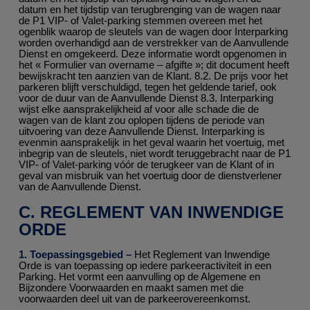
datum en het tijdstip van terugbrenging van de wagen naar
de P1 VIP- of Valet-parking stemmen overeen met het
ogenblik waarop de sleutels van de wagen door Interparking
worden overhandigd aan de verstrekker van de Aanvullende
Dienst en omgekeerd. Deze informatie wordt opgenomen in
het « Formulier van overname – afgifte »; dit document heeft
bewijskracht ten aanzien van de Klant. 8.2. De prijs voor het
parkeren blijft verschuldigd, tegen het geldende tarief, ook
voor de duur van de Aanvullende Dienst 8.3. Interparking
wijst elke aansprakelijkheid af voor alle schade die de
wagen van de klant zou oplopen tijdens de periode van
uitvoering van deze Aanvullende Dienst. Interparking is
evenmin aansprakelijk in het geval waarin het voertuig, met
inbegrip van de sleutels, niet wordt teruggebracht naar de P1
VIP- of Valet-parking vóór de terugkeer van de Klant of in
geval van misbruik van het voertuig door de dienstverlener
van de Aanvullende Dienst.
C. REGLEMENT VAN INWENDIGE
ORDE
1. Toepassingsgebied –
Het Reglement van Inwendige
Orde is van toepassing op iedere parkeeractiviteit in een
Parking. Het vormt een aanvulling op de Algemene en
Bijzondere Voorwaarden en maakt samen met die
voorwaarden deel uit van de parkeerovereenkomst.