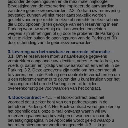
bijzonder de openingsuren en de maximale inrijhoogte.
Bevestiging van de reservering impliceert de aanvaarding
van deze gebruiksvoorwaarden. 2.2. Zodra u uw reservering
bevestigt, kunnen wij niet meer aansprakelijk worden
gesteld voor enige rechtstreekse of onrechtstreekse schade
die u zou oplopen (i) ten gevolge van een reservering in een
Parking waar uw voertuig niet kan worden toegelaten
wegens zijn afmetingen of (ii) door te proberen de Parking in
of uit te rijden buiten de openingsuren van de Parking of (iii)
door schending van de gebruiksvoorwaarden.
3. Levering van betrouwbare en correcte informatie –
3.1. Om te reserveren moet u nauwkeurige gegevens
verstrekken aangaande uw identiteit, adres, e-mailadres, uw
voertuig, datum en tijdstip van uw aankomst en vertrek in de
Parking. 3.2. Deze gegevens zijn nodig om het contract uit
te voeren, om in de Parking een controle te verrichten en om
u een referentienummer te geven dat u kunt inruilen voor het
Toegangsmiddel om de Parking in en uit te rijden,
overeenkomstig de voorwaarden van het contract.
4. Book-contract –
4.1. Het Book-contract biedt het
voordeel dat u zeker bent van een parkeerplaats in de
betrokken Parking. 4.2. Het Book-contract wordt gesloten op
het ogenblik dat u onze e-mail ontvangt waarin wij uw
reserveringsaanvraag bevestigen of wanneer u naar de
bevestigingspagina in de Applicatie wordt geleid waarop u
het referentienummer wordt meegedeeld. 4.3. U krijgt