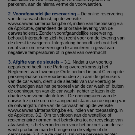
parkeren, aan de hierna vermelde voorwaarden.
2. Voorafgaandelijke reservering –
De online reservering
van de carwashdienst, op de website
www.carwash.interparking.be of, indien van toepassing via
de Applicatie, garandeert de prioritaire levering van de
carwashdienst. Zonder voorafgaandelijke reservering,
behoudt Interparking zich het recht voor om de levering van
de dienst te weigeren. Interparking behoudt zich ook het
recht voor om reserveringen te annuleren in geval van
negatieve temperaturen of in geval van overmacht.
3. Afgifte van de sleutels –
3.1. Nadat u uw voertuig
geparkeerd heeft in de Parking overeenkomstig het
Reglement van Inwendige Orde bedoeld in punt C en op de
parkeerplaatsen die voorbehouden zijn aan de gebruikers
van de car wash, dient u de sleutels van uw voertuig te
overhandigen aan het personeel van de car wash of, buiten
de openingsuren van de car wash, achter te laten in de
daartoe voorziene sleutelkast. De openingsuren van de
carwash zijn de uren die aangeduid staan aan de ingang van
de ontvangstruimte van de carwash en op de website
www.carwash.interparking.be en, indien van toepassing, in
de Applicatie. 3.2. Om te voldoen aan de wettelijke of
reglementaire normen met betrekking tot de recyclage van
afvalwater, is het verboden om voor het bezoek aan de car
wash producten aan te brengen op de velgen of de
carrosserie. 3.3. Na de dienst, zal onze parkeerwachter