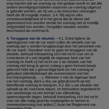
erop toezien dat uw voertuig op slot gedaan wordt en dat alle
andere beveiligingsmiddelen waarmee uw voertuig uitgerust
is gebruikt worden, als hij van u de instructies ontvangen
heeft die dit mogelijk maken. 3.4. Wij wijzen elke
verantwoordelijkheid af in het geval dat de dienst niet
gepresteerd kon worden omdat het voertuig niet of moeilijk
ontgrendeld kon worden. Dergelijke situaties worden
beschouwd als overmacht.
4. Teruggave van de sleutels –
4.1. Enkel tijdens de
openingsuren van de car wash zullen de sleutels van uw
voertuig aan u worden terugbezorgd door het personeel van
de car wash. Vooraleer over te gaan tot teruggave van de
sleutels, behoudt Interparking zich het recht voor om te
controleren of u wel degelijk de eigenaar bent van het
voertuig en heeft zij het recht om u de sleutels van het
voertuig niet terug te geven zolang u geen formeel bewijs
geleverd hebt dat u gemachtigd bent om het voertuig te
gebruiken (identiteitskaart die overeenstemt met het
inschrijvingsbewijs, …). Wanneer u niet de eigenaar bent
van het voertuig, dient u dus uw gebruiksrecht op het
betreffende voertuig te bewijzen. 4.2. Als u uw sleutels niet
ophaalt op de voorziene datum, en behoudens tegenbericht
van uwentwege na een termijn van vijfendertig
opeenvolgende dagen, behoudt Interparking zich het recht
voor om alle nuttig geachte maatregelen te nemen in
overeenstemming met artikel C.6van het Reglement van
Inwendige Orde.