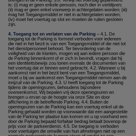
is: (i) mag er geen enkele persoon, noch dier in verblijven;
(ii) mag er geen enkel voorwerp in achtergelaten worden; (iii)
mag het Toegangsmiddel er niet in achtergelaten worden;
(iv) moet het voertuig op slot en moeten de ruiten gesloten
zijn.
4. Toegang tot en verlaten van de Parking –
4.1. De
toegang tot de Parking is formeel verboden voor iedereen
die niet in het bezit is van een Toegangsmiddel of die niet tot
het dienstpersoneel behoort. Ter bevordering van de
veiligheid van de klanten, mogen wij aan iedere persoon die
de Parking binnenkomt of er zich in bevindt, vragen dat hij
een identiteitsbewijs zou tonen evenals de documenten van
het voertuig dat er binnen werd gebracht. 4.2. Wanneer u bij
aankomst niet in het bezit bent van een Toegangsmiddel,
moet u bij uw aankomst een Toegangsmiddel nemen aan de
inrijzuil van de Parking. 4.3. U heeft toegang tot de Parking
tijdens de openingsuren, behoudens bijzondere
overeenkomst. Wij bepalen vrij deze openingsuren en
brengen u ervan op de hoogte via onze Site en door
affichering in de betreffende Parking. 4.4. Buiten de
openingsuren van de Parking kan een voertuig enkel uit de
Parking gehaald worden op voorwaarde dat een aangestelde
van de Parking ter plaatse kan komen en u op voorhand een
door de Parking bepaald forfaitair bedrag betaalt bovenop de
prijs voor de parkeerdienst. 4.5. De toegang is verboden
voor voertuigen die omwille van hun afmetingen niet op een
normale parkeerplaats kunnen staan of omdat ze een