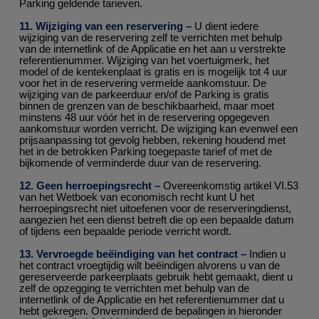
Parking geldende tarieven.
11. Wijziging van een reservering –
U dient iedere
wijziging van de reservering zelf te verrichten met behulp
van de internetlink of de Applicatie en het aan u verstrekte
referentienummer. Wijziging van het voertuigmerk, het
model of de kentekenplaat is gratis en is mogelijk tot 4 uur
voor het in de reservering vermelde aankomstuur. De
wijziging van de parkeerduur en/of de Parking is gratis
binnen de grenzen van de beschikbaarheid, maar moet
minstens 48 uur vóór het in de reservering opgegeven
aankomstuur worden verricht. De wijziging kan evenwel een
prijsaanpassing tot gevolg hebben, rekening houdend met
het in de betrokken Parking toegepaste tarief of met de
bijkomende of verminderde duur van de reservering.
12. Geen herroepingsrecht –
Overeenkomstig artikel VI.53
van het Wetboek van economisch recht kunt U het
herroepingsrecht niet uitoefenen voor de reserveringdienst,
aangezien het een dienst betreft die op een bepaalde datum
of tijdens een bepaalde periode verricht wordt.
13. Vervroegde beëindiging van het contract –
Indien u
het contract vroegtijdig wilt beëindigen alvorens u van de
gereserveerde parkeerplaats gebruik hebt gemaakt, dient u
zelf de opzegging te verrichten met behulp van de
internetlink of de Applicatie en het referentienummer dat u
hebt gekregen. Onverminderd de bepalingen in hieronder