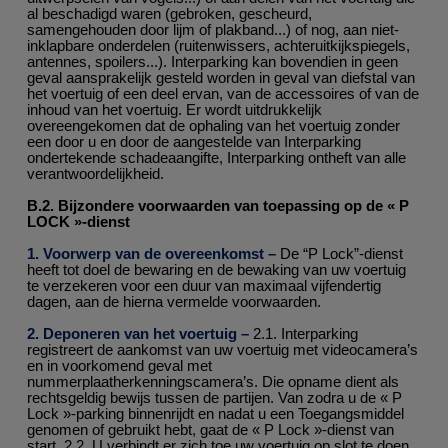
al beschadigd waren (gebroken, gescheurd,
samengehouden door lijm of plakband...) of nog, aan niet-
inklapbare onderdelen (ruitenwissers, achteruitkijkspiegels,
antennes, spoilers...). Interparking kan bovendien in geen
geval aansprakelijk gesteld worden in geval van diefstal van
het voertuig of een deel ervan, van de accessoires of van de
inhoud van het voertuig. Er wordt uitdrukkelijk
overeengekomen dat de ophaling van het voertuig zonder
een door u en door de aangestelde van Interparking
ondertekende schadeaangifte, Interparking ontheft van alle
verantwoordelijkheid.
B.2. Bijzondere voorwaarden van toepassing op de « P
LOCK »-dienst
1. Voorwerp van de overeenkomst –
De “P Lock”-dienst
heeft tot doel de bewaring en de bewaking van uw voertuig
te verzekeren voor een duur van maximaal vijfendertig
dagen, aan de hierna vermelde voorwaarden.
2. Deponeren van het voertuig –
2.1. Interparking
registreert de aankomst van uw voertuig met videocamera’s
en in voorkomend geval met
nummerplaatherkenningscamera’s. Die opname dient als
rechtsgeldig bewijs tussen de partijen. Van zodra u de « P
Lock »-parking binnenrijdt en nadat u een Toegangsmiddel
genomen of gebruikt hebt, gaat de « P Lock »-dienst van
start. 2.2. U verbindt er zich toe uw voertuig op slot te doen