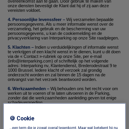
overeenkomst aan te gaan. Door gebruik te maken van
onze diensten bevestigt de Klant dat hij of zij aan deze
vereisten voldoet.
4. Persoonlijke levenssfeer –
Wij verzamelen bepaalde
persoonsgegevens. Als u meer informatie wenst over de
verzameling, het gebruik en de bescherming van uw
persoonsgegevens, u kan de cookiemelding en de
privacyverklaring van Interparking op onze Site raadplegen.
5. Klachten –
Indien u verduidelijkingen of informatie wenst
te verkrijgen of een klacht wenst in te dienen, kunt u dit doen
via de « Contact »-rubriek op onze Site, per e-mail
(info@interparking.com) of schriftelijk op het volgende
adres: Interparking nv, Klantendienst, Brederodestraat 9 te
1000 Brussel. Iedere klacht of verzoek zal grondig
onderzocht worden en zal binnen de 15 dagen na de
ontvangst van het verzoek beantwoord worden.
6. Werkzaamheden –
Wij behouden ons het recht voor om
werken uit te voeren of te laten uitvoeren in de Parking,
zonder dat die werkzaamheden aanleiding geven tot enige
schadevergoeding.
7. Gebruik volgens de « goede huisvader » regel –
U ziet
erop toe dat u geen hinder, overlast of welke vorm van
🍪 Cookie
burenhinder dan ook veroorzaakt voor de naburige
gebouwen en de andere gebruikers van de Parking.
...een term die je zowat overal tegenkomt. Maar wat betekent hij nu