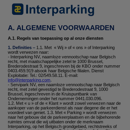
A. ALGEMENE VOORWAARDEN
A.1. Regels van toepassing op al onze diensten
1. Definities –
1.1. Met « Wij » of « ons » of Interparking
wordt verwezen naar:
- Interparking NV, naamloze vennootschap naar Belgisch
recht, met maatschappelijke zetel te 1000 Brussel,
Brederodestraat 9, ingeschreven bij de KBO onder nummer
0403.459.919 alsook haar Belgische filialen. Dienst
Exploitatie: Tel.: 02/549.58.11. E-mail:
info@interparking.com
.
- Servipark NV, een naamloze vennootschap naar Belgisch
recht, met zetel gevestigd te Brederodestraat 9, 1000
Brussel, ingeschreven in de Kruispuntbank van
Ondernemingen onder het nummer 0441.030.096.
1.2. Met « u » of de « Klant » wordt zowel verwezen naar de
aankoper van de parkeerdienst als naar diegene die er het
voordeel van geniet. 1.3. Met « Parking » wordt verwezen
naar het gebouw dat de parkeerplaatsen en de bijbehorende
ruimtes omvat die wij uitbaten onder de merknaam
Interparking, op het Belgisch grondgebied, rechtstreeks of