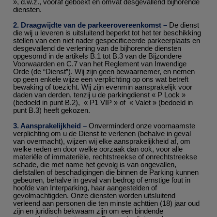
», d.w.z., vooraf geboekt en omvat desgevallend bijhorende
diensten.
2. Draagwijdte van de parkeerovereenkomst –
De dienst
die wij u leveren is uitsluitend beperkt tot het ter beschikking
stellen van een niet nader gespecificeerde parkeerplaats en
desgevallend de verlening van de bijhorende diensten
opgesomd in de artikels B.1 tot B.3 van de Bijzondere
Voorwaarden en C.7 van het Reglement van Inwendige
Orde (de “Dienst”). Wij zijn geen bewaarnemer, en nemen
op geen enkele wijze een verplichting op ons wat betreft
bewaking of toezicht. Wij zijn evenmin aansprakelijk voor
daden van derden, tenzij u de parkingdienst « P Lock »
(bedoeld in punt B.2), « P1 VIP » of « Valet » (bedoeld in
punt B.3) heeft gekozen.
3. Aansprakelijkheid –
Onverminderd onze voornaamste
verplichting om u de Dienst te verlenen (behalve in geval
van overmacht), wijzen wij elke aansprakelijkheid af, om
welke reden en door welke oorzaak dan ook, voor alle
materiële of immateriële, rechtstreekse of onrechtstreekse
schade, die met name het gevolg is van ongevallen,
diefstallen of beschadigingen die binnen de Parking kunnen
gebeuren, behalve in geval van bedrog of ernstige fout in
hoofde van Interparking, haar aangestelden of
gevolmachtigden. Onze diensten worden uitsluitend
verleend aan personen die ten minste achttien (18) jaar oud
zijn en juridisch bekwaam zijn om een bindende