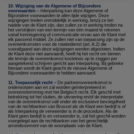
10. Wijziging van de Algemene of Bijzondere
voorwaarden –
Interparking kan deze Algemene of
Bijzondere voorwaarden te allen tijde wijzigen. Deze
wijzigingen treden onmiddellijk in werking, tenzij ze ten
nadele van de Klant zijn, dan zullen ze in werking treden na
het verstrijken van een termijn van één maand te rekenen
vanaf kennisgeving of communicatie ervan aan de Klant met
elk passend middel. Ze zullen niet van toepassing zijn op de
overeenkomsten voor de rotatiedienst (art. A.2) die
voorafgaand aan deze wijzigingen werden afgesloten. Indien
de Klant deze niet aanvaardt, heeft hij het recht om binnen
die termijn de overeenkomst kosteloos op te zeggen per
aangetekend schrijven gericht aan Interparking. Bij gebreke
hieraan wordt de Klant geacht de nieuwe Algemene of
Bijzondere voorwaarden te hebben aanvaard.
11. Toepasselijk recht –
De parkeerovereenkomst is
onderworpen aan en zal worden geïnterpreteerd in
overeenstemming met het Belgisch recht. Elk geschil met
betrekking tot het sluiten, de uitvoering en/of de interpretatie
van de overeenkomst valt onder de exclusieve bevoegdheid
van de rechtbanken van Brussel als de Klant een bedrijf is of
als Interparking de verweerder is in de procedure. Als de
Klant geen bedrijf is en verweerder is, zal het geschil worden
voorgelegd aan de rechtbanken van het gerechtelijk
arrondissement van de woonplaats van de Klant.