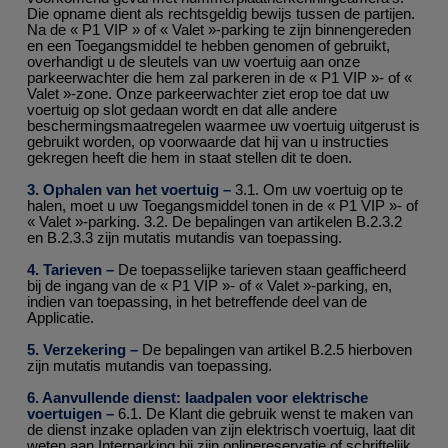
Die opname dient als rechtsgeldig bewijs tussen de partijen.
Na de « P1 VIP » of « Valet »-parking te zijn binnengereden
en een Toegangsmiddel te hebben genomen of gebruikt,
overhandigt u de sleutels van uw voertuig aan onze
parkeerwachter die hem zal parkeren in de « P1 VIP »- of «
Valet »-zone. Onze parkeerwachter ziet erop toe dat uw
voertuig op slot gedaan wordt en dat alle andere
beschermingsmaatregelen waarmee uw voertuig uitgerust is
gebruikt worden, op voorwaarde dat hij van u instructies
gekregen heeft die hem in staat stellen dit te doen.
3. Ophalen van het voertuig –
3.1. Om uw voertuig op te
halen, moet u uw Toegangsmiddel tonen in de « P1 VIP »- of
« Valet »-parking. 3.2. De bepalingen van artikelen B.2.3.2
en B.2.3.3 zijn mutatis mutandis van toepassing.
4. Tarieven –
De toepasselijke tarieven staan geafficheerd
bij de ingang van de « P1 VIP »- of « Valet »-parking, en,
indien van toepassing, in het betreffende deel van de
Applicatie.
5. Verzekering –
De bepalingen van artikel B.2.5 hierboven
zijn mutatis mutandis van toepassing.
6. Aanvullende dienst: laadpalen voor elektrische
voertuigen –
6.1. De Klant die gebruik wenst te maken van
de dienst inzake opladen van zijn elektrisch voertuig, laat dit
weten aan Interparking bij zijn onlinereservatie of schriftelijk