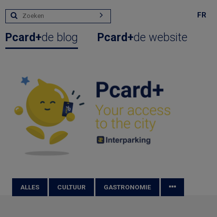
FR
Pcard+
de blog
Pcard+
de website
ALLES
CULTUUR
GASTRONOMIE