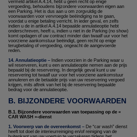
vermeld artikel A.4.14, hebt u geen recht op enige
vergoeding, behoudens bijzondere voorwaarden eigen aan
een Parking. Het is dus aan u om zorgvuldig de
voorwaarden voor vervroegde beëindiging na te gaan,
voordat u enige betaling verricht. In ieder geval, en zelfs
indien u de in artikel A.4.14 bepaalde annulatieoptie hebt
onderschreven, heeft u, indien u niet in de Parking (no show)
komt opdagen of uw contract minder dan twaalf uur voor het
voorziene aankomstuur beëindigt, geen recht op enige
terugbetaling of vergoeding, ongeacht de aangevoerde
reden.
14. Annulatieoptie –
Indien voorzien in de Parking waar u
wil reserveren, kunt u een annulatieoptie nemen aan de prijs
bepaald bij de reservering. In dergelijk geval kunt u uw
reservering tot twaalf uur voor het voorziene aankomstuur
annuleren en de betaalde prijs van uw reservering vergoed
krijgen, mits aftrek van het bij de reservering bepaalde
bedrag voor de annulatieoptie.
B. BIJZONDERE VOORWAARDEN
B.1. Bijzondere voorwaarden van toepassing op de «
CAR WASH »-dienst
1. Voorwerp van de overeenkomst –
De “car wash” dienst
heeft tot doel de interieurreiniging en/of reiniging van de
buitenkant van uw voertuig te verzekeren tijdens het