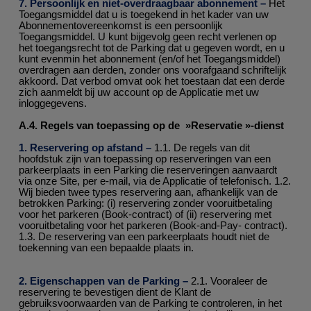
7. Persoonlijk en niet-overdraagbaar abonnement –
Het
Toegangsmiddel dat u is toegekend in het kader van uw
Abonnementovereenkomst is een persoonlijk
Toegangsmiddel. U kunt bijgevolg geen recht verlenen op
het toegangsrecht tot de Parking dat u gegeven wordt, en u
kunt evenmin het abonnement (en/of het Toegangsmiddel)
overdragen aan derden, zonder ons voorafgaand schriftelijk
akkoord. Dat verbod omvat ook het toestaan dat een derde
zich aanmeldt bij uw account op de Applicatie met uw
inloggegevens.
A.4. Regels van toepassing op de »Reservatie »-dienst
1. Reservering op afstand –
1.1. De regels van dit
hoofdstuk zijn van toepassing op reserveringen van een
parkeerplaats in een Parking die reserveringen aanvaardt
via onze Site, per e-mail, via de Applicatie of telefonisch. 1.2.
Wij bieden twee types reservering aan, afhankelijk van de
betrokken Parking: (i) reservering zonder vooruitbetaling
voor het parkeren (Book-contract) of (ii) reservering met
vooruitbetaling voor het parkeren (Book-and-Pay- contract).
1.3. De reservering van een parkeerplaats houdt niet de
toekenning van een bepaalde plaats in.
2. Eigenschappen van de Parking –
2.1. Vooraleer de
reservering te bevestigen dient de Klant de
gebruiksvoorwaarden van de Parking te controleren, in het