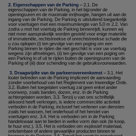
2. Eigenschappen van de Parking –
2.1. De
eigenschappen van de Parking, in het bijzonder de
openingsuren en de maximale inrijhoogte, hangen uit aan de
ingang van de Parking. De Parking is uitsluitend toegankelijk
voor voertuigen met een maximumlengte van 5,0 m 2.2. Van
zodra u met het voertuig de Parking binnenrijdt, kunnen wij
niet meer aansprakelijk worden gesteld voor enige materiële
of immateriële, rechtstreekse of onrechtstreekse schade die
u zou oplopen (i) ten gevolge van een poging om een
Parking binnen te rijden die niet geschikt is voor uw voertuig
wegens zijn afmetingen, (ii) ten gevolge van een poging om
een Parking in of uit te rijden buiten de openingsuren van de
Parking of (iii) door schending van de gebruiksvoorwaarden.
3. Draagwijdte van de parkeerovereenkomst –
3.1. Het
louter betreden van de Parking impliceert de aanvaarding
zonder voorbehoud van het Reglement van Inwendige Orde.
3.2. Buiten het toegelaten voertuig zal geen enkel ander
voorwerp, zoals banden, dozen, enz. in de Parking
achtergelaten worden. 3.3. Tenzij u van ons schriftelijk
akkoord heeft verkregen, is iedere commerciële activiteit
verboden in de Parking, inclusief het verlenen van diensten
zoals het wassen, het onderhoud of het herstel van
voertuigen enz. 3.4. Het is verboden om in de Parking
handelswaar aan te bieden in welke vorm dan ook (te koop,
te huur enz.). 3.5. Het is verboden om explosief materiaal,
ontvlambare of andere gevaarlijke producten binnen te
brengen in de Parking. 3.6. Terwijl het voertuig geparkeerd