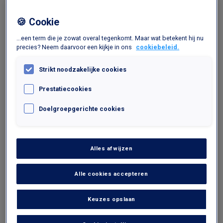
Vorig artikel
Volgend artikel
🍪 Cookie
...een term die je zowat overal tegenkomt. Maar wat betekent hij nu
CULTUUR
precies? Neem daarvoor een kijkje in ons
cookiebeleid.
Strikt noodzakelijke cookies
Prestatiecookies
Doelgroepgerichte cookies
22 sep 2017
Alles afwijzen
Een namiddag opera
Alle cookies accepteren
Muziek en filantropie gaan vaak hand in hand. Een
nieuw voorbeeld daarvan geeft Opera Vlaanderen
dat voor het eerst samenwerkt met de vereniging
Keuzes opslaan
« Kom op Tegen Kanker » in het kader van een
concert waarvan alle opbrengsten zullen worden