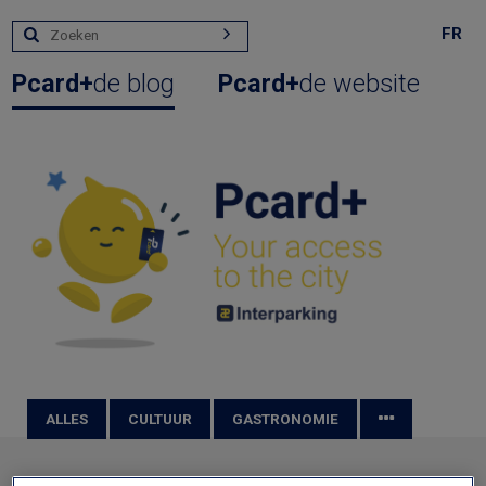
FR
Pcard+
de blog
Pcard+
de website
ALLES
CULTUUR
GASTRONOMIE