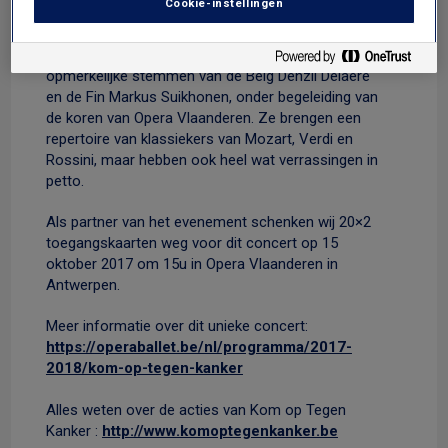
Cookie-instellingen
doorgestort aan kankeronderzoek.
Op het programma van de namiddag staan de
opmerkelijke stemmen van de Belg Denzil Delaere
en de Fin Markus Suikhonen, onder begeleiding van
de koren van Opera Vlaanderen. Ze brengen een
repertoire van klassiekers van Mozart, Verdi en
Rossini, maar hebben ook heel wat verrassingen in
petto.
Als partner van het evenement schenken wij 20×2
toegangskaarten weg voor dit concert op 15
oktober 2017 om 15u in Opera Vlaanderen in
Antwerpen.
Meer informatie over dit unieke concert:
https://operaballet.be/nl/programma/2017-
2018/kom-op-tegen-kanker
Alles weten over de acties van Kom op Tegen
Kanker :
http://www.komoptegenkanker.be