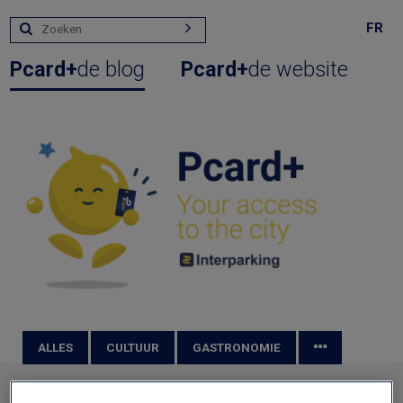
FR
Pcard+
de blog
Pcard+
de website
ALLES
CULTUUR
GASTRONOMIE