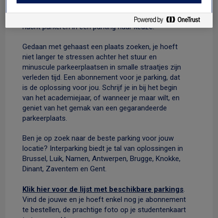
schaars zijn, kan je met het studentenabonnement
van € 35/maand op elk moment van de dag of
nacht parkeren in een parking naar keuze.
Gedaan met gehaast een plaats zoeken, je hoeft
niet langer te stressen achter het stuur en
minuscule parkeerplaatsen in smalle straatjes zijn
verleden tijd. Een abonnement voor je parking, dat
is de oplossing voor jou. Schrijf je in bij het begin
van het academiejaar, of wanneer je maar wilt, en
geniet van het gemak van een gegarandeerde
parkeerplaats.
Ben je op zoek naar de beste parking voor jouw
locatie? Interparking biedt je tal van oplossingen in
Brussel, Luik, Namen, Antwerpen, Brugge, Knokke,
Dinant, Zaventem en Gent.
Klik hier voor de lijst met beschikbare parkings
.
Vind de jouwe en je hoeft enkel nog je abonnement
te bestellen, de prachtige foto op je studentenkaart