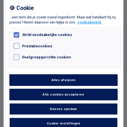
🍪 Cookie
Vorig artikel
Volgend artikel
...een term die je zowat overal tegenkomt. Maar wat betekent hij nu
precies? Neem daarvoor een kijkje in ons
cookiebeleid.
PROMOTIE
Strikt noodzakelijke cookies
Prestatiecookies
Doelgroepgerichte cookies
Alles afwijzen
27 okt 2022
Studentenabonnementen
Alle cookies accepteren
Ben je student? We hebben een vraag : hoe kom je
altijd op tijd in de les, of toch bijna? Met
Keuzes opslaan
Interparking, ben je zeker!
Cookie-instellingen
Ook als het druk is in de stad en de plaatsen