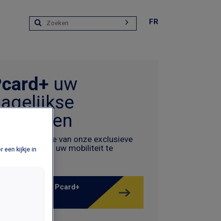
FR
Pcard+
uw
agelijkse
oordelen
ijf op de hoogte van onze exclusieve
nbiedingen om uw mobiliteit te
 een kijkje in
rbeteren.
Ontdek hier alle Pcard+
voordelen