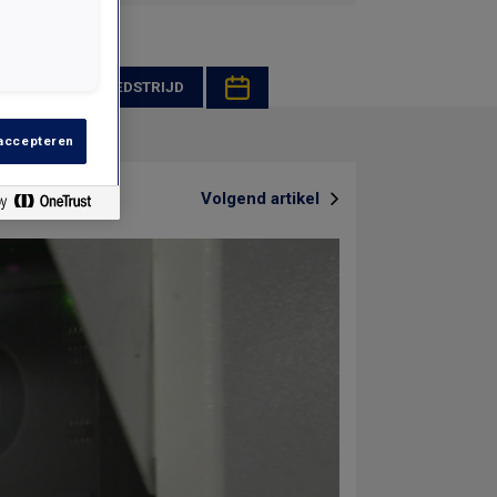
OERISME
WEDSTRIJD
 accepteren
Volgend artikel