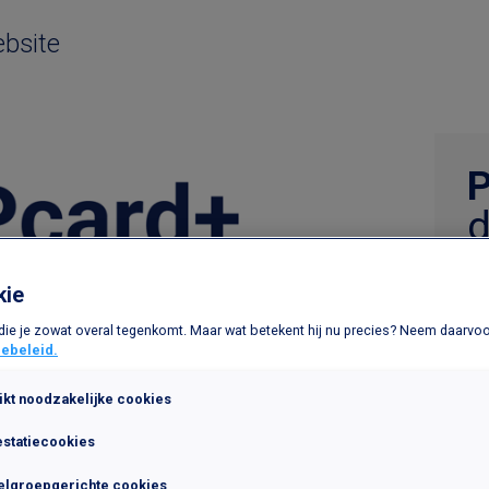
bsite
d
v
kie
Bl
aa
 die je zowat overal tegenkomt. Maar wat betekent hij nu precies? Neem daarvoor
ve
ebeleid.
ikt noodzakelijke cookies
estatiecookies
elgroepgerichte cookies