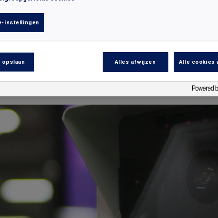
-instellingen
INTERPARKING
LIFESTYLE
PCARD+
PROMOTIE
T
 opslaan
Alles afwijzen
Alle cookies