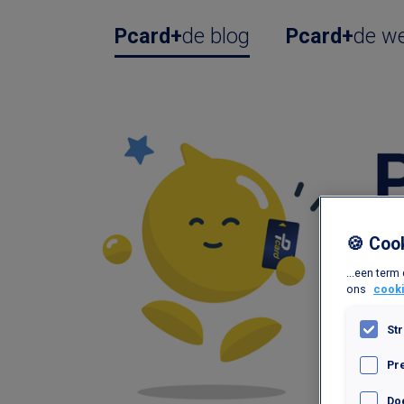
Pcard+
de blog
Pcard+
de we
🍪 Coo
...een term
ons
cooki
Str
Pr
Do